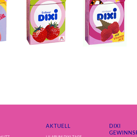
AKTUELL
DIXI
GEWINNSP
HUTZ
LILARUM DIXI TAGE