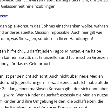
n sowieso den Schwarzen Peter. Ich sage das nicht, um Sie zu
 Gelassenheit hineinzubringen.
eise:
die den Spiel-Konsum des Sohnes einschränken wollte, währe
d anderes spielte. Mission impossible. Auch hier gilt wie
in dem, was Sie sagen, sondern in Ihren Handlungen!
zen hilfreich: Du darfst jeden Tag xx Minuten, eine halbe
en können Sie z.B. mit finanziellen und technischen Grenzen
Handy, für das es Geld braucht.
n ist per se nicht schlecht. Auch nicht über neue Medien
er und Jugendliche gern. Erwachsene auch. Ich habe oft di
e Zeit lang einen maßlosen Konsum gibt, der sich dann abe
eilig wird. Wenn Kinder dauerhaft exzessiv die Medien nutze
m Kinder und ihre Umgebung leiden: die Schlafzeiten, die
n, die Familienatmosphäre usw. Dann ist es richtig,