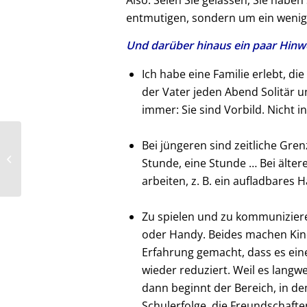
Also: Seien Sie gelassen, Sie habe
entmutigen, sondern um ein wenig
Und darüber hinaus ein paar Hinw
Ich habe eine Familie erlebt, 
der Vater jeden Abend Solitär un
immer: Sie sind Vorbild. Nicht 
Bei jüngeren sind zeitliche Gren
Die Welt be-greifen. Beißen als
Stunde, eine Stunde … Bei älter
spürender Impuls.
arbeiten, z. B. ein aufladbares 
Zu spielen und zu kommuniziere
oder Handy. Beides machen Kind
Erfahrung gemacht, dass es ein
wieder reduziert. Weil es langw
dann beginnt der Bereich, in de
Schulerfolge, die Freundschafte