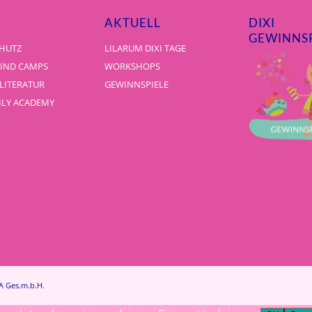
AKTUELL
DIXI
GEWINNSP
HUTZ
LILARUM DIXI TAGE
KIND CAMPS
WORKSHOPS
 LITERATUR
GEWINNSPIELE
ILY ACADEMY
A Ges.m.b.H.